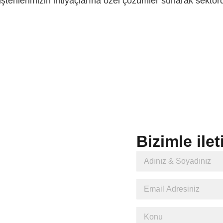
üşterilerimizin ihtiyaçlarına özel çözümler sunarak sektörd
Bizimle ile
Adınız
&
Soyadınız
Email
Adresiniz
Konu