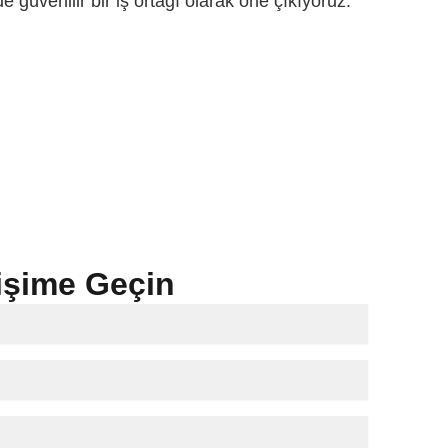
e güvenilir bir iş ortağı olarak öne çıkıyoruz.
tişime Geçin